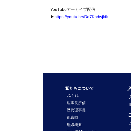
YouTubeアーカイブ配信
▶
https://youtu.be/Da7Kndwjkik
私たちについて
JCとは
理事長所信
歴代理事長
組織図
組織概要