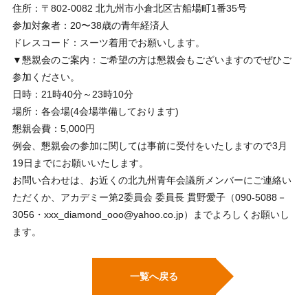
住所：〒802-0082 北九州市小倉北区古船場町1番35号
参加対象者：20〜38歳の⻘年経済⼈
ドレスコード：スーツ着用でお願いします。
▼懇親会のご案内：ご希望の方は懇親会もございますのでぜひご
参加ください。
日時：21時40分～23時10分
場所：各会場(4会場準備しております)
懇親会費：5,000円
例会、懇親会の参加に関しては事前に受付をいたしますので3月
19日までにお願いいたします。
お問い合わせは、お近くの北九州青年会議所メンバーにご連絡い
ただくか、アカデミー第2委員会 委員長 貫野愛子（090-5088－
3056・xxx_diamond_ooo@yahoo.co.jp）までよろしくお願いし
ます。
一覧へ戻る