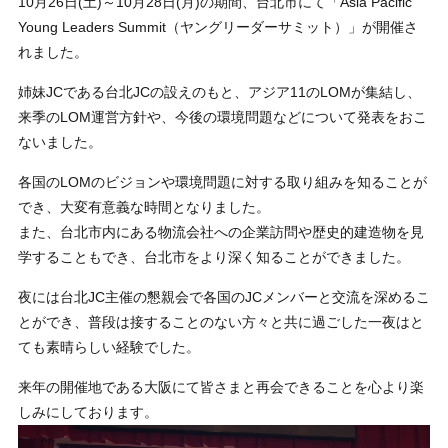
10月26日(土)～10月28日(月)の期間、台北市にて「Asia Pacific
Young Leaders Summit（ヤングリーダーサミット）」が開催さ
れました。
姉妹JCである台北JCの設えのもと、アジア11のLOMが集結し、
来季のLOM運営方針や、今後の環境問題などについて発表をおこ
ないました。
各国のLOMのビジョンや環境問題に対する取り組みを知ることが
でき、大変有意義な時間となりました。
また、台北市内にある物流会社への企業訪問や歴史的建造物を見
学することもでき、台北市をより深く知ることができました。
夜には台北JC主催の懇親会で各国のJCメンバーと交流を深めるこ
とができ、普段は接することのない方々と共に過ごした一夜はと
ても素晴らしい経験でした。
来年の開催地である大阪にて皆さまと再会できることを心より楽
しみにしております。