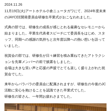
2024.11.26
その他報告
11月19日(火)アートホテル小倉ニュータガワにて、2024年度未来
のJAYCEE開発委員会研修生卒業式がおこなわれました。
式典の部では、研修生の成長が感じとれる厳粛なセレモニーから
始まりました。卒業生代表者スピーチにて委員長をはじめ、スタ
ッフ、同期への感謝の気持ちと次年度以降への熱い想いを語って
いました。
祝賀会の部では、研修生が日々練習を積み重ねてきたアトラクシ
ョンを先輩メンバーの前で披露をしました。
会場は大きな笑い声と応援の声援でとても楽しく盛り上がれた祝
賀会でした。
来年からバラバラの委員会に配属されますが、研修生の今後のJC
活動に安心を抱けることを認識できた卒業式でした。
研修生の皆さん、一年間お疲れさまでした。