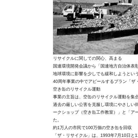
リサイクルに関しての関心、高まる
国連環境開発会議から「国連地方自治体表彰
地球環境に影響を少しでも緩和しようという
40周年事業の中でアピールするプラン「ザ
空き缶のリサイクル運動
事業の主旨は、空缶のリサイクル運動を集
過去の厳しい公害を克服し環境にやさしい
ークショップ（空き缶工作教室）」と「ア
た。
約1万人の市民で100万個の空き缶を回収
「ザ・リサイクル」は、1993年7月10日