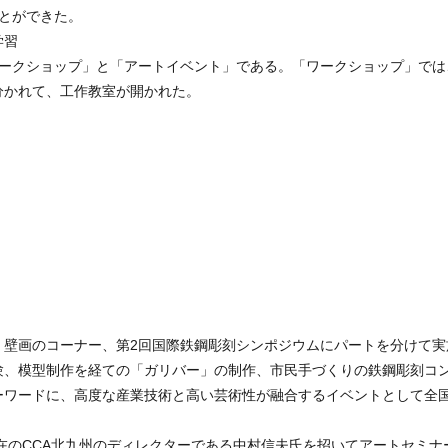
とができた。
学習
ワークショップ」と「アートイベント」である。「ワークショップ」では
分かれて、工作教室が開かれた。
、壁画のコーナー、第2回国際鉄鋼彫刻シンポジウムにパートを分けて実
験、模型制作を経ての「ガリバー」の制作、市民手づくりの鉄鋼彫刻コン
ーワードに、高度な産業技術と高い芸術性が融合するイベントとして全
現在のCCA北九州のディレクターである中村信夫氏を招いてアートセミ